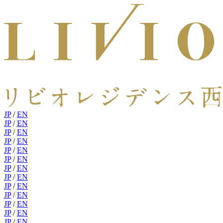
JP
/
EN
JP
/
EN
JP
/
EN
JP
/
EN
JP
/
EN
JP
/
EN
JP
/
EN
JP
/
EN
JP
/
EN
JP
/
EN
JP
/
EN
JP
/
EN
JP
/
EN