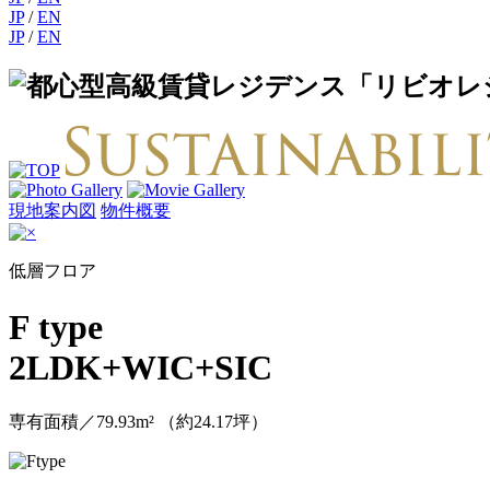
JP
/
EN
JP
/
EN
現地案内図
物件概要
低層フロア
F type
2LDK+WIC+SIC
専有面積／
79
.93m² （約24.17坪）